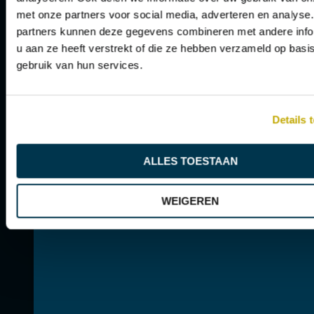
1
2
met onze partners voor social media, adverteren en analyse
AAN DE SLAG IN NIJMEGEN
partners kunnen deze gegevens combineren met andere info
u aan ze heeft verstrekt of die ze hebben verzameld op basi
gebruik van hun services.
AAN DE SLAG IN GENNEP
Details 
VOLGENDE
ALLES TOESTAAN
WEIGEREN