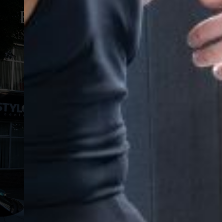
Ervaar onze yoga lessen
zelf
IK WIL EEN GRATIS PROEFLES
✓
95% van de vaste deelnemers geeft aan een
stuk leniger te zijn na de eerste 5 lessen
✓
Onze yoga lessen zijn in groepsverband
✓
Vaste instructeurs die al meer dan 7 jaar
ervaring hebben met yoga.
✓ Combineer onze yoga lessen met andere
groepslessen zoals pilates, zumba & meer!