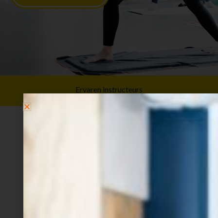
Ervaren instructeurs
Yoga Gennep voor meer
flexibiliteit
Met onze yoga lessen in Gennep blijf je langere
tijd in één houding (asana), waardoor het
bindweefsel en de gewrichten worden
versterkt en versoepeld. Doordat je vooral de