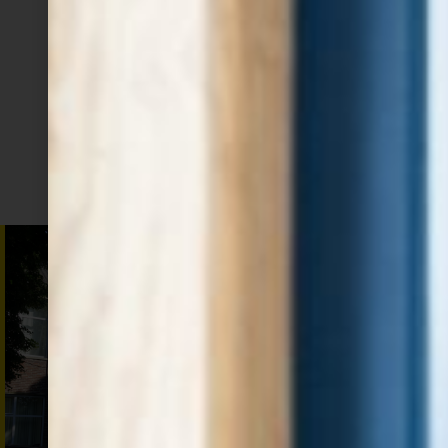
dieperliggende spieren aanspreekt, verbeter je
jouw houding en flexibiliteit, terwijl je
gemiddeld 1 tot 5 minuten in elke houding
verblijft.
SCHRIJF JE IN