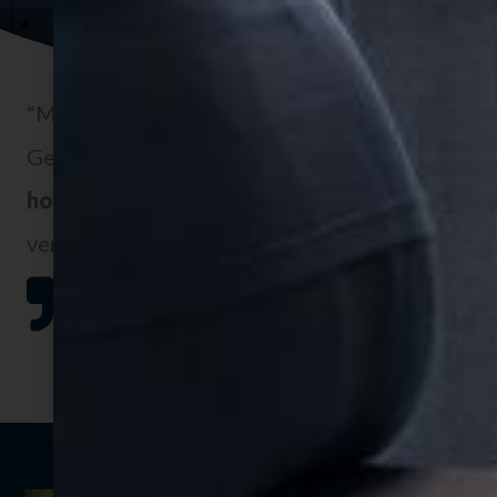
“Met de yogalessen bij Formupgrade
Gennep ervaar je hoe de rustige, langere
yin-
houdingen
je lichaam versoepelen en
versterken, terwijl je tegelijkertijd volledige
ontspanning opbouwt.”