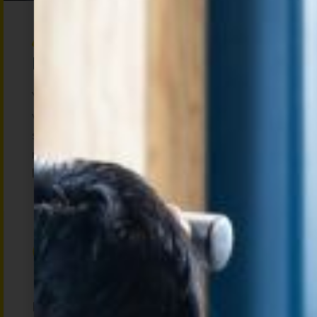
Meer flexibiliteit
Yin yoga Gennep richt zich op het versoepelen
van diep bindweefsel, waardoor je lichaam
soepeler wordt. Dit helpt je om vrijer en met
minder spanning te bewegen in het dagelijks
leven.
Minder stress en meer rust
Door de lang aangehouden houdingen activeer je