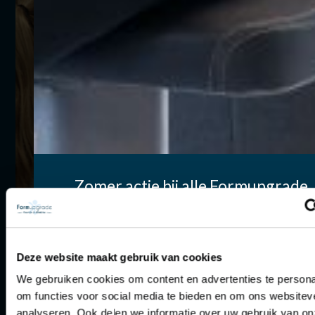
Zomer actie bij alle Formupgrade
locaties
Klaar om mee te doen aan onze yogales?
Sport deze zomer onbeperkt en extra voordelig op jo
Laat hier je gegevens achter, dan nemen we
favoriete Formupgrade locatie.
3 maanden lang vo
vrijblijvend contact met je op om een afspraak te
een vaste prijs vanaf €119,-
. Dat is nog geen €40,- 
Deze website maakt gebruik van cookies
maken voor een gratis proefles of rondleiding.
maand. Je zit hierna nergens aan vast.
We gebruiken cookies om content en advertenties te persona
De koffie staat altijd voor je klaar!
om functies voor social media te bieden en om ons websitev
AAN DE SLAG IN ARNHEM
analyseren. Ook delen we informatie over uw gebruik van on