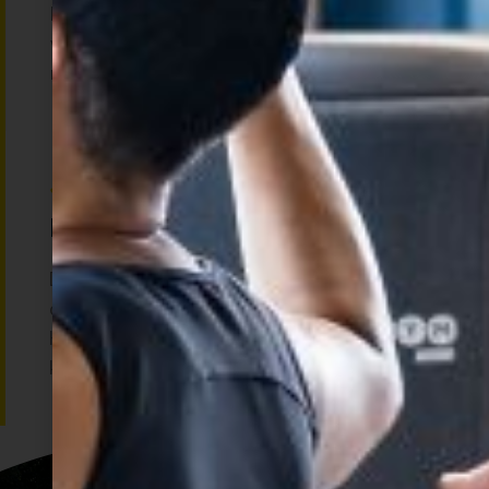
het parasympathisch zenuwstelsel, wat zorgt
voor ontspanning. Je ervaart hierdoor meer
mentale rust en een kalmer gevoel in je lichaam.
Betere lichaamshouding
De dieperliggende spieren die je traint,
ondersteunen je wervelkolom en gewrichten.
Hierdoor verbetert je houding en verminder je
klachten zoals stijfheid of rugpijn.